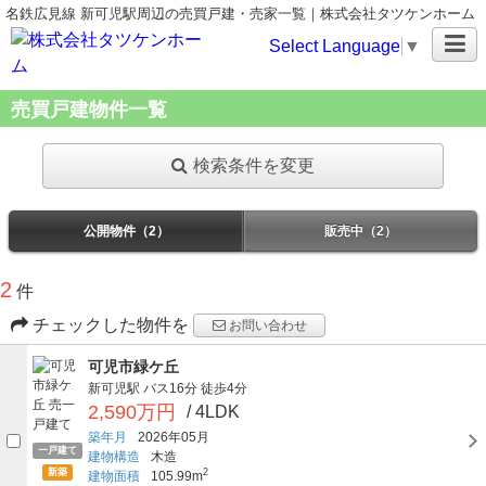
名鉄広見線 新可児駅周辺の売買戸建・売家一覧｜株式会社タツケンホーム
Select Language
▼
売買戸建物件一覧
検索条件を変更
公開物件（2）
販売中（2）
2
件
チェックした物件を
お問い合わせ
可児市緑ケ丘
新可児駅
バス16分
徒歩4分
2,590万円
/ 4LDK
築年月
2026年05月
一戸建て
建物構造
木造
新築
2
建物面積
105.99m