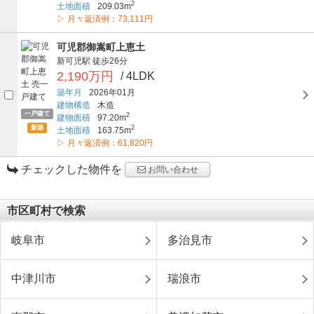
2
土地面積
209.03m
▷ 月々返済例：73,111円
可児郡御嵩町上恵土
新可児駅
徒歩26分
2,190万円
/ 4LDK
築年月
2026年01月
建物構造
木造
一戸建て
2
建物面積
97.20m
新築
2
土地面積
163.75m
▷ 月々返済例：61,820円
チェックした物件を
お問い合わせ
市区町村で検索
岐阜市
多治見市
中津川市
瑞浪市